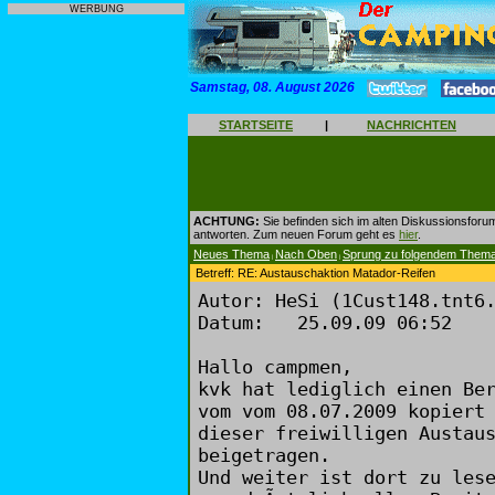
WERBUNG
Samstag, 08. August 2026
STARTSEITE
|
NACHRICHTEN
ACHTUNG:
Sie befinden sich im alten Diskussionsforu
antworten. Zum neuen Forum geht es
hier
.
Neues Thema
Nach Oben
Sprung zu folgendem Them
|
|
Betreff: RE: Austauschaktion Matador-Reifen
Autor: HeSi (1Cust148.tnt6
Datum: 25.09.09 06:52
Hallo campmen,
kvk hat lediglich einen Be
vom vom 08.07.2009 kopiert
dieser freiwilligen Austau
beigetragen.
Und weiter ist dort zu les