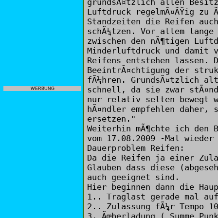
grundsÃ¤tzlich allen Besit
Luftdruck regelmÃ¤ÃŸig zu 
Standzeiten die Reifen auc
schÃ¼tzen. Vor allem lange
zwischen den nÃ¶tigen Luft
Minderluftdruck und damit 
Reifens entstehen lassen. 
BeeintrÃ¤chtigung der stru
fÃ¼hren. GrundsÃ¤tzlich al
schnell, da sie zwar stÃ¤n
WERBUNG
nur relativ selten bewegt 
hÃ¤ndler empfehlen daher, 
ersetzen."
Weiterhin mÃ¶chte ich den 
vom 17.08.2009 -Mal wieder
Dauerproblem Reifen:
Da die Reifen ja einer Zul
Glauben dass diese (abgese
auch geeignet sind.
Hier beginnen dann die Hau
1.. Traglast gerade mal au
2.. Zulassung fÃ¼r Tempo 1
3. Ãœberladung ( Summe Pun