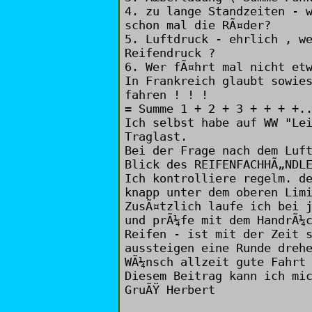
4. zu lange Standzeiten - 
schon mal die RÃ¤der?
5. Luftdruck - ehrlich , w
Reifendruck ?
6. Wer fÃ¤hrt mal nicht et
In Frankreich glaubt sowie
fahren ! ! !
= Summe 1 + 2 + 3 + + + +.
Ich selbst habe auf WW "Le
Traglast.
Bei der Frage nach dem Luf
Blick des REIFENFACHHÃ„NDL
Ich kontrolliere regelm. d
knapp unter dem oberen Lim
ZusÃ¤tzlich laufe ich bei 
und prÃ¼fe mit dem HandrÃ¼
Reifen - ist mit der Zeit 
aussteigen eine Runde dreh
WÃ¼nsch allzeit gute Fahrt
Diesem Beitrag kann ich mi
GruÃŸ Herbert