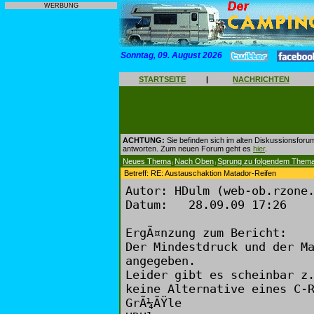
WERBUNG
Sonntag, 09. August 2026
STARTSEITE
|
NACHRICHTEN
ACHTUNG:
Sie befinden sich im alten Diskussionsforu
antworten. Zum neuen Forum geht es
hier
.
Neues Thema
Nach Oben
Sprung zu folgendem Them
|
|
Betreff: RE: Austauschaktion Matador-Reifen
Autor: HDulm (web-ob.rzone
Datum: 28.09.09 17:26
ErgÃ¤nzung zum Bericht:
Der Mindestdruck und der M
angegeben.
Leider gibt es scheinbar z
keine Alternative eines C-
GrÃ¼ÃŸle