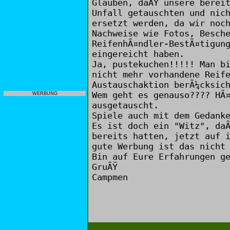
Glauben, daÃŸ unsere berei
Unfall getauschten und nic
ersetzt werden, da wir noc
Nachweise wie Fotos, Besch
ReifenhÃ¤ndler-BestÃ¤tigun
eingereicht haben.
Ja, pustekuchen!!!!! Man b
nicht mehr vorhandene Reif
Austauschaktion berÃ¼cksic
Wem geht es genauso???? HÃ
WERBUNG
ausgetauscht.
Spiele auch mit dem Gedank
Es ist doch ein "Witz", da
bereits hatten, jetzt auf 
gute Werbung ist das nicht
Bin auf Eure Erfahrungen g
GruÃŸ
Campmen