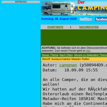
WERBUNG
Samstag, 08. August 2026
STARTSEITE
|
NACHRICHTEN
ACHTUNG:
Sie befinden sich im alten Diskussionsforu
antworten. Zum neuen Forum geht es
hier
.
Neues Thema
Nach Oben
Sprung zu folgendem Them
|
|
Betreff: Austauschaktion Matador-Reifen
Autor:
(p508944D9.d
campmen
Datum: 18.09.09 15:55
An alle Camper, die an die
wollen!
Wir hatten auf der RÃ¼ckfa
Osterurlaub einen Reifenpl
Matador-Reifen 185R14C Mas
Habe mich an die Continent