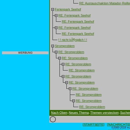
RE: Austauschaktion Matador-Reife
Ferienpark Seehof
RE: Ferienpark Seehof
RE: Ferienpark Seehof
RE: Ferienpark Seehof
RE: Ferienpark Seehof
! ! nicht kÃ¶niglich ! !
Stromproblem
RE: Stromproblem
WERBUNG
RE: Stromproblem
RE: Stromproblem
RE: Stromproblem
RE: Stromproblem
RE: Stromproblem
RE: Stromproblem
RE: Stromproblem
RE: Stromproblem
RE: Stromproblem
Nach Oben
Neues Thema
Themen verstecken
Suche
|
|
|
[STARTSEITE]
[NACHRICHTE
©2000-2018 max