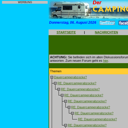
WERBUNG
Donnerstag, 06. August 2026
STARTSEITE
|
NACHRICHTEN
ACHTUNG:
Sie befinden sich im alten Diskussionsforu
antworten. Zum neuen Forum geht es
hier
.
Themen
Dauercamperabzocke?
RE: Dauercamperabzocke?
RE: Dauercamperabzocke?
RE: Dauercamperabzocke?
RE: Dauercamperabzocke?
RE: Dauercamperabzocke?
RE: Dauercamperabzocke?
RE: Dauercamperabzocke?
RE: Dauercamperabzocke?