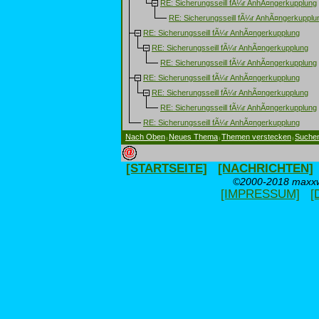
RE: Sicherungsseill fÃ¼r AnhÃ¤ngerkupplung
RE: Sicherungsseill fÃ¼r AnhÃ¤ngerkupplu
RE: Sicherungsseill fÃ¼r AnhÃ¤ngerkupplung
RE: Sicherungsseill fÃ¼r AnhÃ¤ngerkupplung
RE: Sicherungsseill fÃ¼r AnhÃ¤ngerkupplung
RE: Sicherungsseill fÃ¼r AnhÃ¤ngerkupplung
RE: Sicherungsseill fÃ¼r AnhÃ¤ngerkupplung
RE: Sicherungsseill fÃ¼r AnhÃ¤ngerkupplung
RE: Sicherungsseill fÃ¼r AnhÃ¤ngerkupplung
Nach Oben
Neues Thema
Themen verstecken
Suche
|
|
|
[STARTSEITE]
[NACHRICHTEN]
©2000-2018 maxxwe
[IMPRESSUM]
[